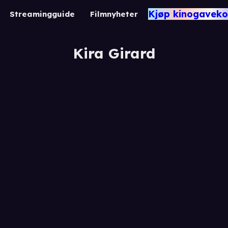
Kjøp kinogaveko
Streamingguide
Filmnyheter
Kira Girard