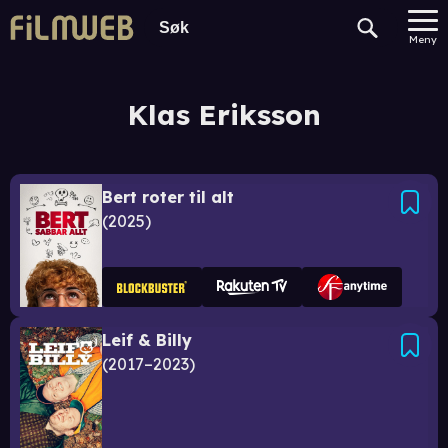
Meny
Klas Eriksson
Bert roter til alt
2025
Leif & Billy
2017–2023