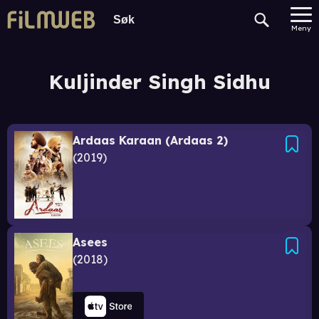
Meny
Kuljinder Singh Sidhu
Ardaas Karaan (Ardaas 2)
2019
Asees
2018