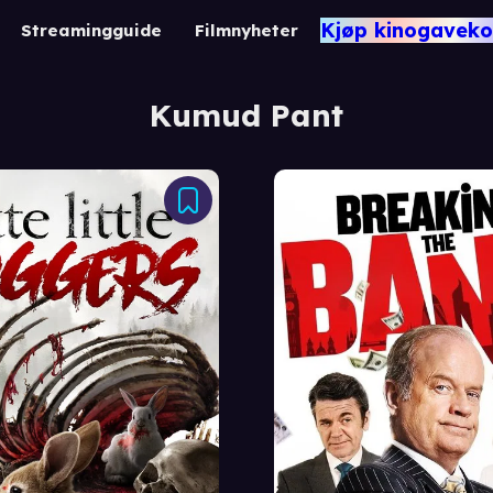
Kjøp kinogaveko
Streamingguide
Filmnyheter
Kumud Pant