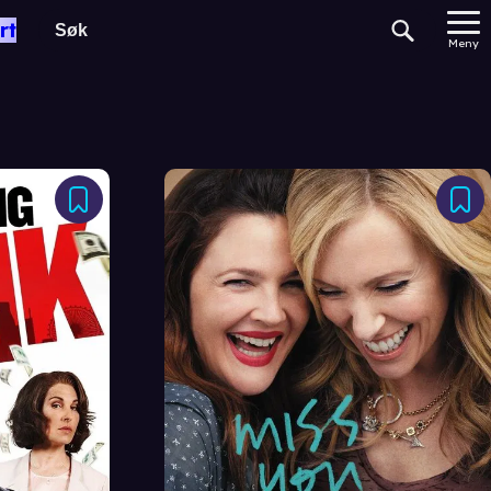
rt
Meny