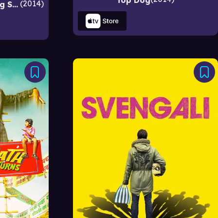
2014
He Who Dares: Downing Street Siege