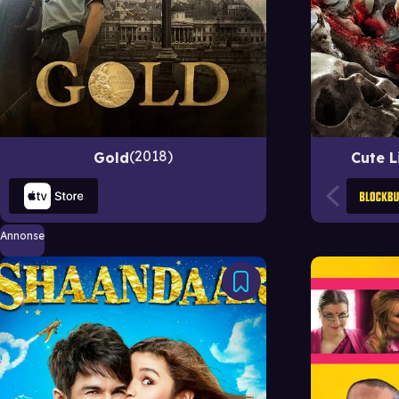
2018
Gold
Cute L
Annonse