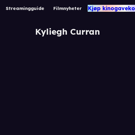
Kjøp kinogaveko
Streamingguide
Filmnyheter
Kyliegh Curran