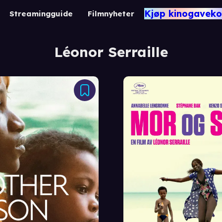
Kjøp kinogaveko
Streamingguide
Filmnyheter
Léonor Serraille