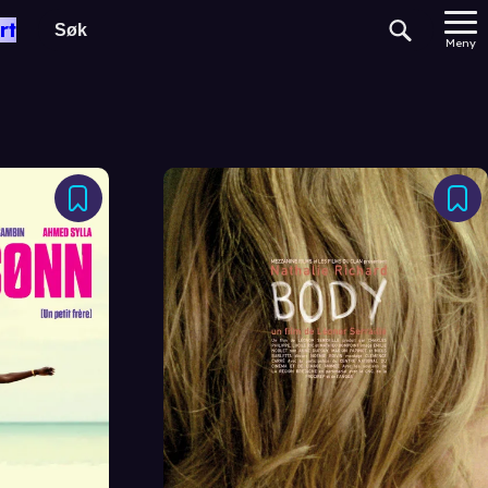
rt
Meny