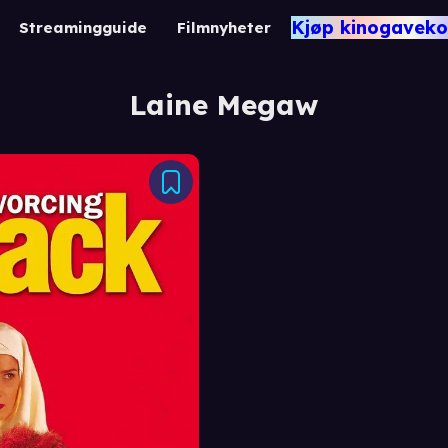
Kjøp kinogaveko
Streamingguide
Filmnyheter
Laine Megaw