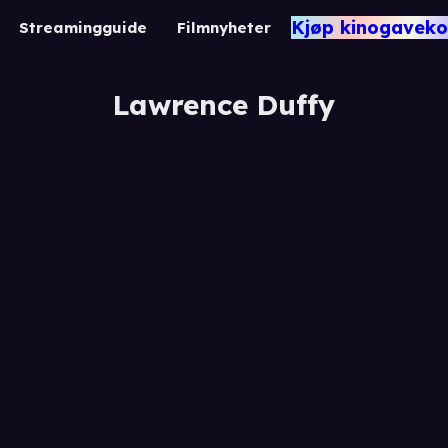
Kjøp kinogaveko
Streamingguide
Filmnyheter
Lawrence Duffy