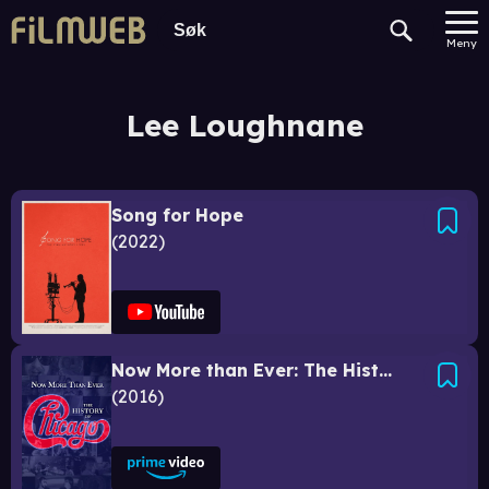
Meny
Lee Loughnane
Song for Hope
2022
Now More than Ever: The History of Chicago
2016