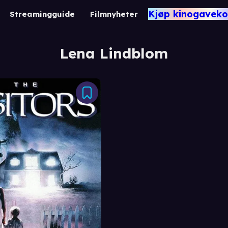
Kjøp kinogaveko
Streamingguide
Filmnyheter
Lena Lindblom