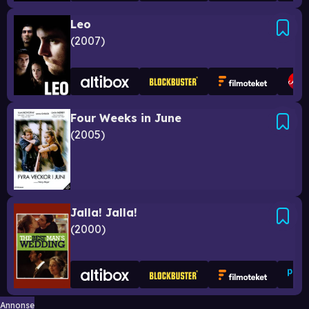
Leo
2007
Four Weeks in June
2005
Jalla! Jalla!
2000
Annonse