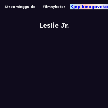
Kjøp kinogaveko
Streamingguide
Filmnyheter
Leslie Jr.