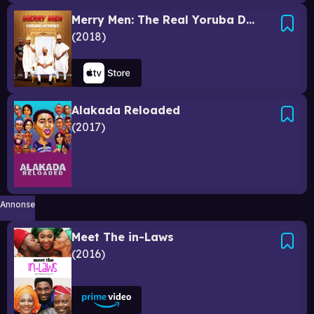
Merry Men: The Real Yoruba Demons
2018
Alakada Reloaded
2017
Annonse
Meet The in-Laws
2016