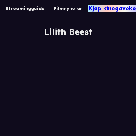
Kjøp kinogaveko
Streamingguide
Filmnyheter
Lilith Beest