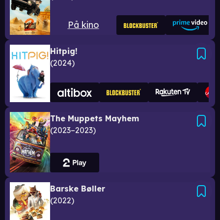
På kino
Hitpig!
2024
The Muppets Mayhem
2023–2023
Barske Bøller
2022