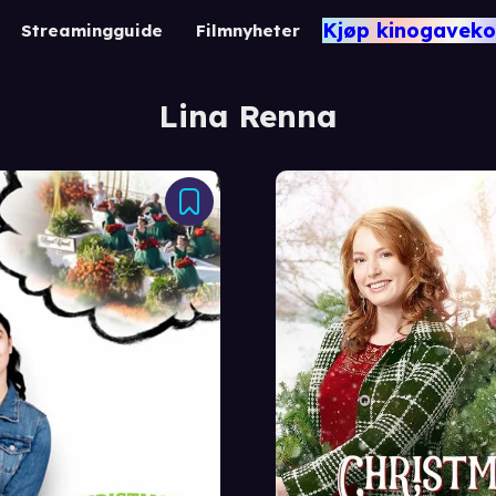
Kjøp kinogaveko
Streamingguide
Filmnyheter
Lina Renna