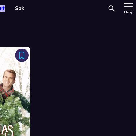
rt
Meny