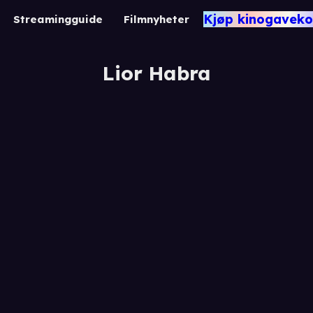
Kjøp kinogaveko
Streamingguide
Filmnyheter
Lior Habra