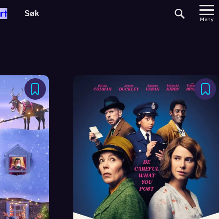
rt
Meny