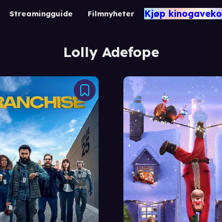
Kjøp kinogaveko
Streamingguide
Filmnyheter
Lolly Adefope