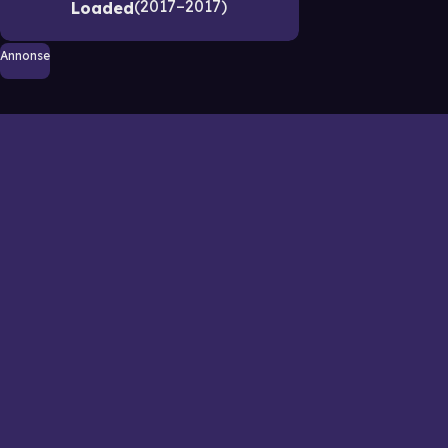
2017–2017
Loaded
Annonse