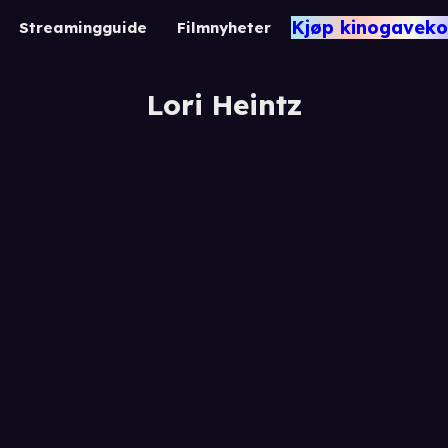
Kjøp kinogaveko
Streamingguide
Filmnyheter
Lori Heintz