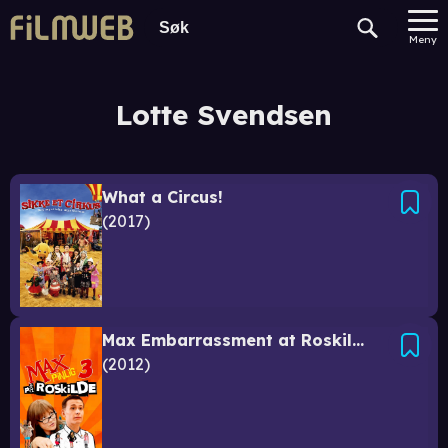
Meny
Lotte Svendsen
What a Circus!
2017
Max Embarrassment at Roskilde
2012