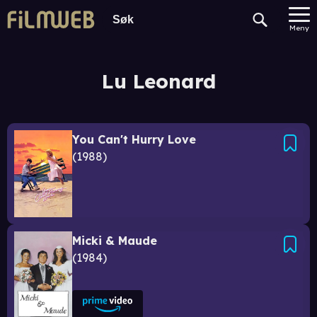
Meny
Lu Leonard
You Can't Hurry Love
1988
Micki & Maude
1984