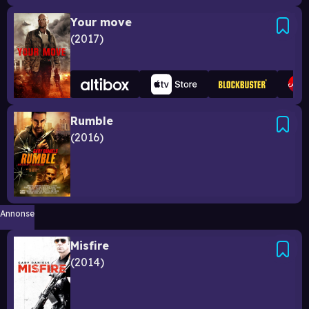
Your move
2017
Rumble
2016
Annonse
Misfire
2014