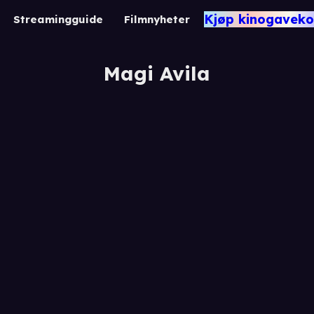
Kjøp kinogaveko
Streamingguide
Filmnyheter
Magi Avila