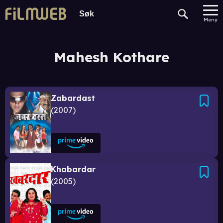
Meny
Mahesh Kothare
Zabardast
2007
Khabardar
2005