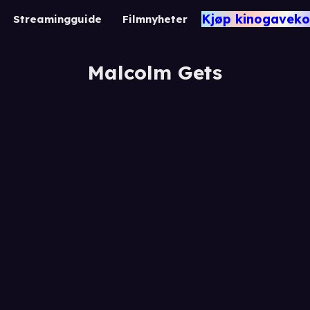
Kjøp kinogaveko
Streamingguide
Filmnyheter
Malcolm Gets