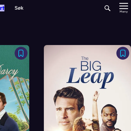
rt
Meny