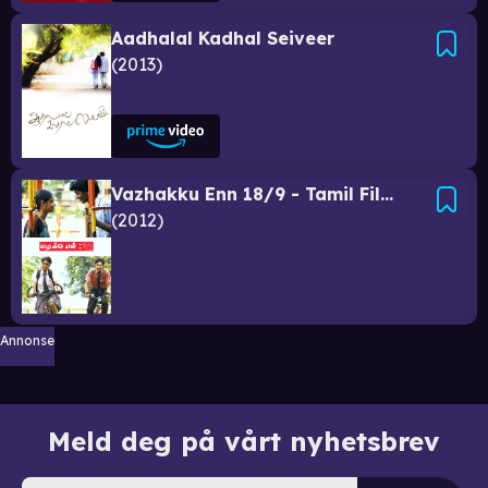
Aadhalal Kadhal Seiveer
2013
Vazhakku Enn 18/9 - Tamil Film[ntff.no]
2012
Annonse
Meld deg på vårt nyhetsbrev