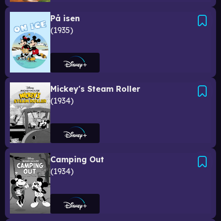
På isen
1935
Mickey's Steam Roller
1934
Camping Out
1934