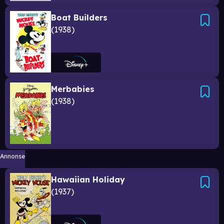
Boat Builders
1938
Merbabies
1938
Annonse
Hawaiian Holiday
1937