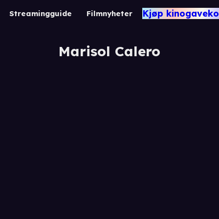
Kjøp kinogaveko
Streamingguide
Filmnyheter
Marisol Calero