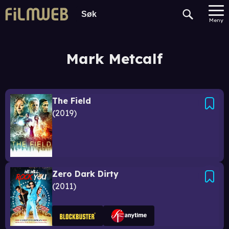
Meny
Mark Metcalf
The Field
2019
Zero Dark Dirty
2011