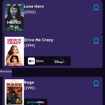
Lone Hero
2002
Drive Me Crazy
1999
Annonse
Rage
1995