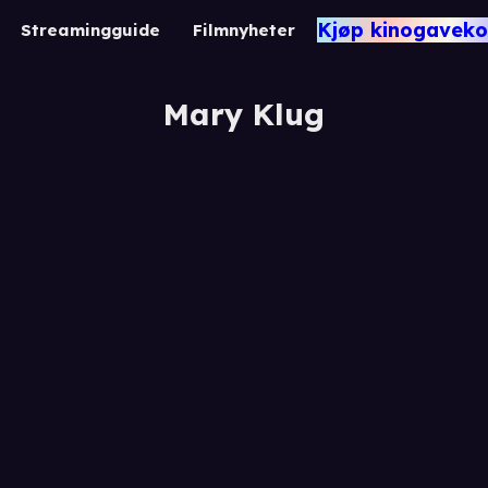
Kjøp kinogaveko
Streamingguide
Filmnyheter
Mary Klug