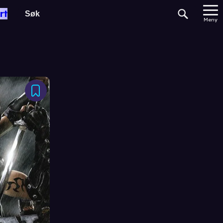
rt
Meny