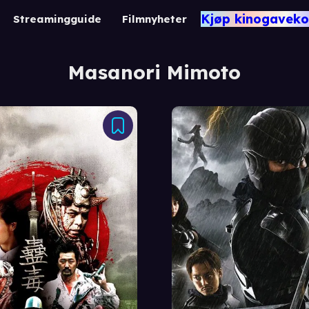
Kjøp kinogaveko
Streamingguide
Filmnyheter
Masanori Mimoto