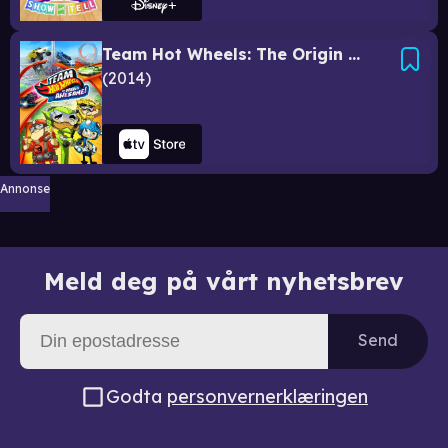
Team Hot Wheels: The Origin of Awesome!
2014
Annonse
Meld deg på vårt nyhetsbrev
Send
Godta
personvernerklæringen