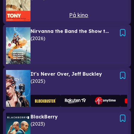
På kino
Nirvanna the Band the Show the Movie
2026
It's Never Over, Jeff Buckley
2025
BlackBerry
2023