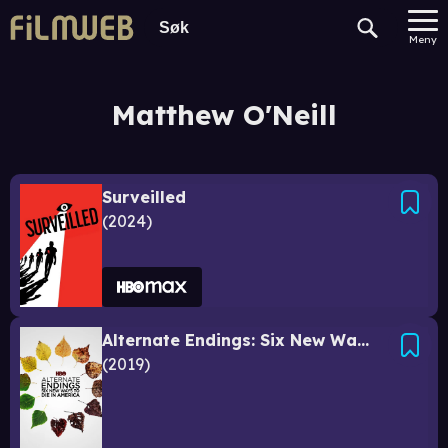
Meny
Matthew O'Neill
Surveilled
2024
Alternate Endings: Six New Ways to Die in America
2019