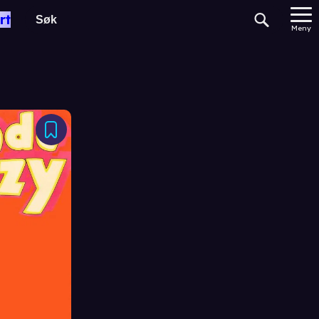
rt
Meny