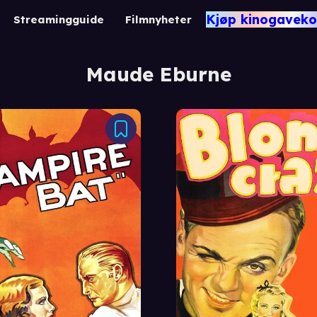
Kjøp kinogaveko
Streamingguide
Filmnyheter
Maude Eburne