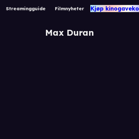
Kjøp kinogaveko
Streamingguide
Filmnyheter
Max Duran