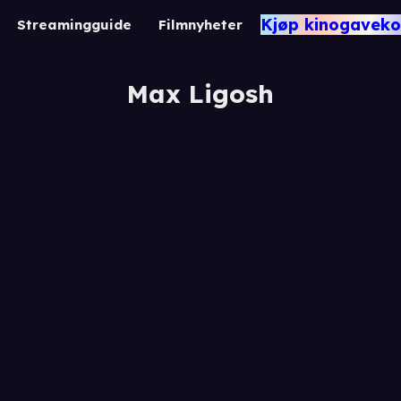
Kjøp kinogaveko
Streamingguide
Filmnyheter
Max Ligosh