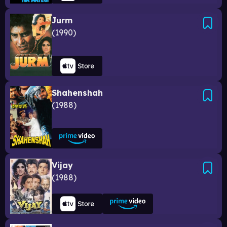
Jurm
1990
Shahenshah
1988
Vijay
1988