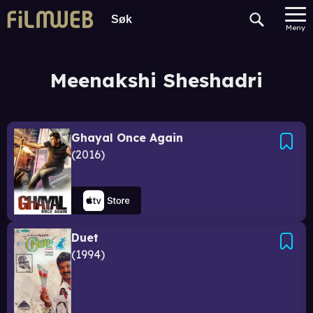
Meny
Meenakshi Sheshadri
Ghayal Once Again
2016
Duet
1994