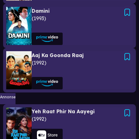
Damini
1993
Aaj Ka Goonda Raaj
1992
Annonse
Yeh Raat Phir Na Aayegi
1992