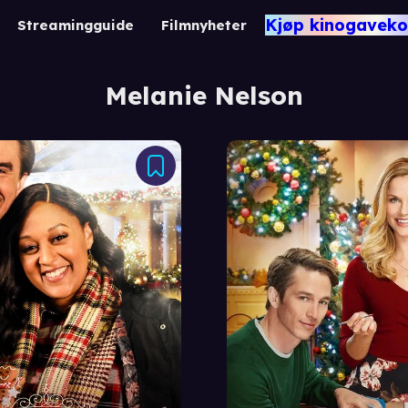
Kjøp kinogaveko
Streamingguide
Filmnyheter
Melanie Nelson