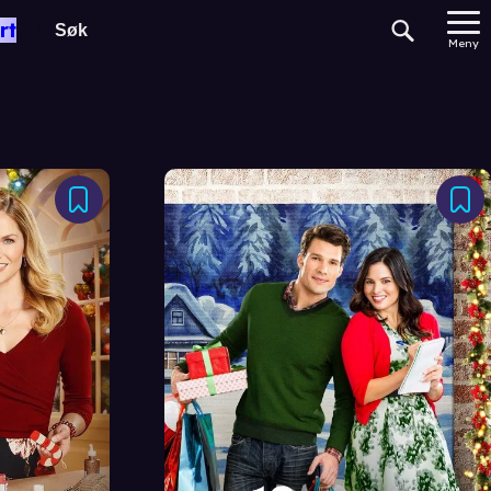
rt
Meny