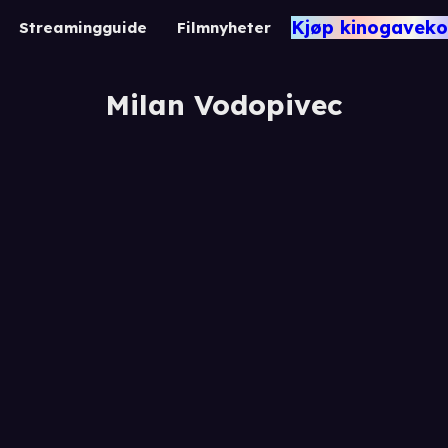
Kjøp kinogaveko
Streamingguide
Filmnyheter
Milan Vodopivec