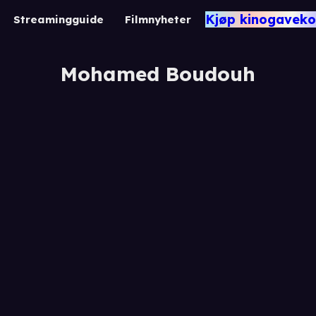
Kjøp kinogaveko
Streamingguide
Filmnyheter
Mohamed Boudouh