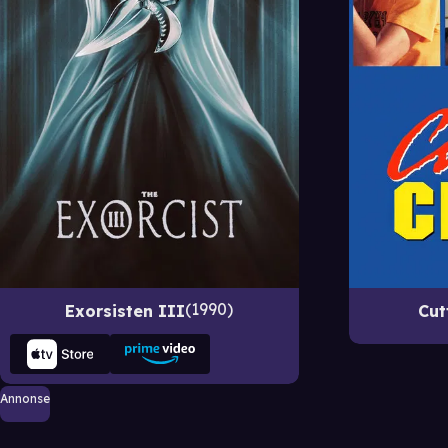
1990
Exorsisten III
Cut
Annonse