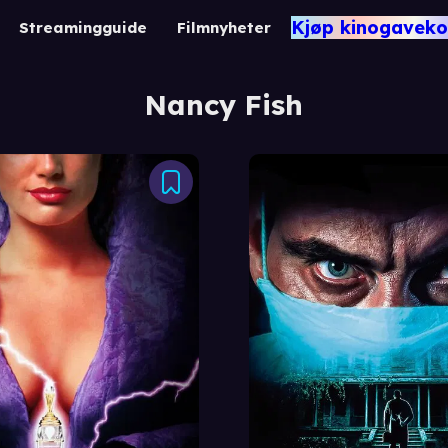
Kjøp kinogaveko
Streamingguide
Filmnyheter
Nancy Fish