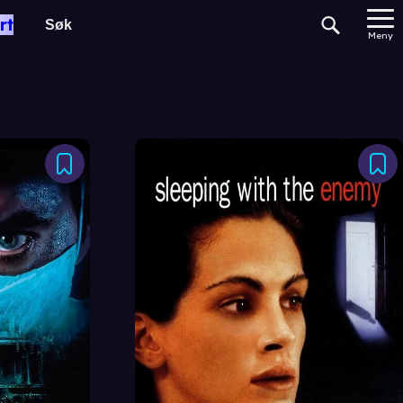
rt
Meny