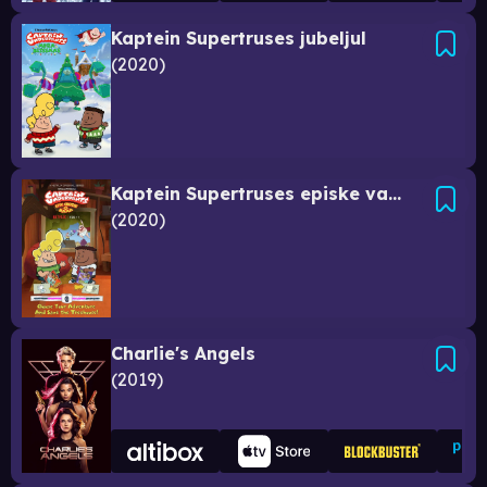
Kaptein Supertruses jubeljul
2020
Kaptein Supertruses episke valg-o-rama
2020
Charlie's Angels
2019