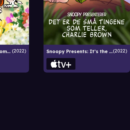
2022
2022
Snoopy Presents: To Mom (and Dad), With Love
Snoopy Presents: It’s the Small Things, Charlie Brown