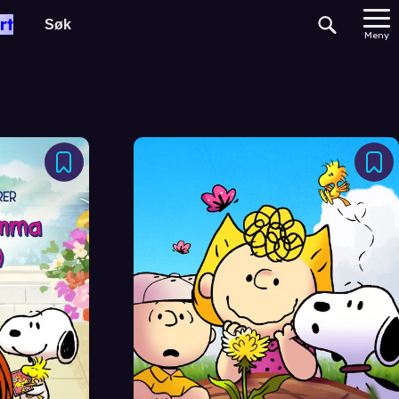
rt
Meny