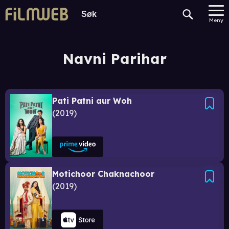
Meny
Navni Parihar
Pati Patni aur Woh
2019
Motichoor Chaknachoor
2019