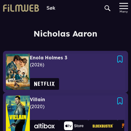
Meny
Nicholas Aaron
Enola Holmes 3
2026
Villain
2020