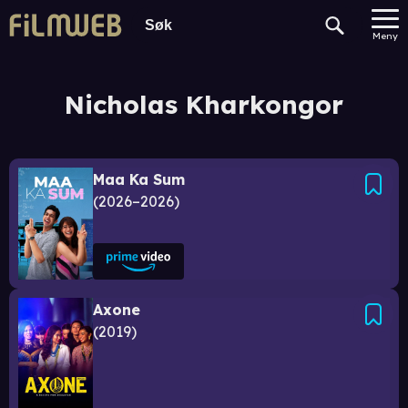
Meny
Nicholas Kharkongor
Maa Ka Sum
2026–2026
Axone
2019