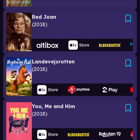
Red Joan
2018
Landevejsrotten
2018
You, Me and Him
2018