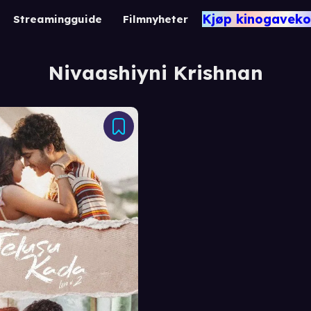
Kjøp kinogaveko
Streamingguide
Filmnyheter
Nivaashiyni Krishnan